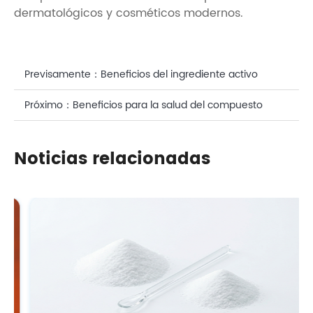
dermatológicos y cosméticos modernos.
Previsamente：
Beneficios del ingrediente activo
cosmético ARNi para la piel
Próximo：
Beneficios para la salud del compuesto
antioxidante ergotioneína: una perspectiva científica
Noticias relacionadas
sobre la solución bioactiva de CASOV