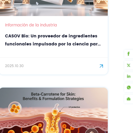
Información de la industria
CASOV Bio: Un proveedor de ingredientes
funcionales impulsado por la ciencia para
formulaciones cosméticas y nutricionales
avanzadas.
2025.10.30
ELEC