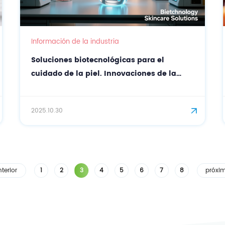
Información de la industria
Soluciones biotecnológicas para el
cuidado de la piel. Innovaciones de la
industria biotecnológica china en el
sector sanitario.
2025.10.30
terior
1
2
3
4
5
6
7
8
próxi