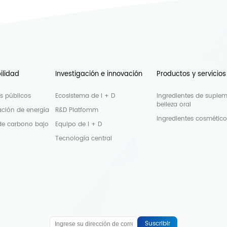
ilidad
Investigación e innovación
Productos y servicios
os públicos
Ecosistema de I + D
Ingredientes de suple
belleza oral
ción de energía
R&D Platfomm
Ingredientes cosmético
de carbono bajo
Equipo de I + D
Tecnología central
Suscribir