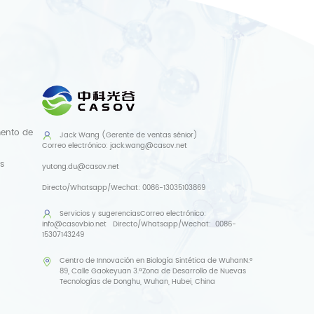
mento de
Jack Wang (Gerente de ventas sénior)
Correo electrónico:
jack.wang@casov.net
s
yutong.du@casov.net
Directo/Whatsapp/Wechat:
0086-13035103869
Servicios y sugerencias
Correo electrónico:
info@casovbio.net
Directo/Whatsapp/Wechat:
0086-
15307143249
Centro de Innovación en Biología Sintética de WuhanN.º
89, Calle Gaokeyuan 3.ªZona de Desarrollo de Nuevas
Tecnologías de Donghu, Wuhan, Hubei, China