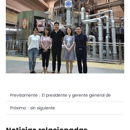
Previsamente：
El presidente y gerente general de
nuestra compañía ganó el "Premio al Desarrollo de la
Próximo：
sin siguiente
Promoción de la Ciencia y la Tecnología de la