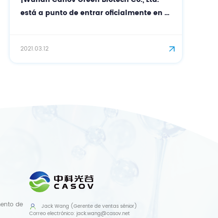
está a punto de entrar oficialmente en el
campo de los cosméticos!
2021.03.12
mento de
Jack Wang (Gerente de ventas sénior)
Correo electrónico:
jack.wang@casov.net