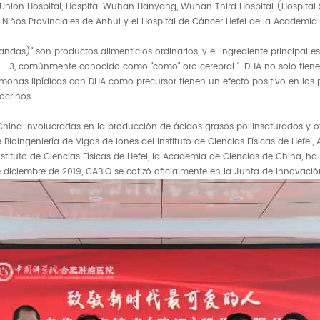
 Union Hospital, Hospital Wuhan Hanyang, Wuhan Third Hospital (Hospital 
 Niños Provinciales de Anhui y el Hospital de Cáncer Hefei de la Academia
blandas)" son productos alimenticios ordinarios, y el ingrediente principal
 3, comúnmente conocido como "como" oro cerebral ". DHA no solo tiene l
monas lipídicas con DHA como precursor tienen un efecto positivo en los
ocrinos.
hina involucradas en la producción de ácidos grasos poliinsaturados y otr
 Bioingeniería de Vigas de iones del Instituto de Ciencias Físicas de Hefe
Instituto de Ciencias Físicas de Hefei, la Academia de Ciencias de China,
e diciembre de 2019, CABIO se cotizó oficialmente en la Junta de Innovaci