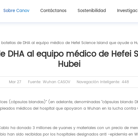
Sobre Canov
Contáctanos
Sostenibilidad
Investigac
botellas de DHA al equipo médico de Hefei Science Island que ayude a H
e DHA al equipo médico de Hefei 
Hubei
Mar 27
Fuente: Wuhan CASOV
Navegación inteligente: 448
e dulces (cápsulas blandas)" (en adelante, denominadas "cápsulas blando D
leados médicos del hospital que apoyaron a Wuhan en la lucha contra Covi
, Cabio ha donado 3 millones de yuanes y materiales con un precio de merc
io han sido recibidas por los hospitales designados anti -epidemia en Wu