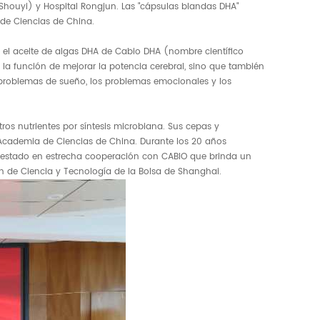
Shouyi) y Hospital Rongjun. Las "cápsulas blandas DHA"
 de Ciencias de China.
 es el aceite de algas DHA de Cabio DHA (nombre científico
a función de mejorar la potencia cerebral, sino que también
 problemas de sueño, los problemas emocionales y los
os nutrientes por síntesis microbiana. Sus cepas y
i, Academia de Ciencias de China. Durante los 20 años
 ha estado en estrecha cooperación con CABIO que brinda un
ón de Ciencia y Tecnología de la Bolsa de Shanghai.