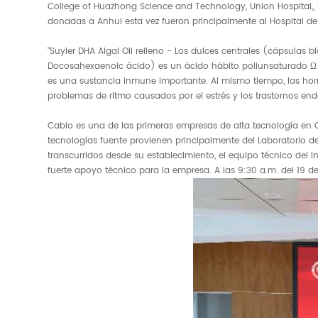
College of Huazhong Science and Technology, Union Hospital,,
donadas a Anhui esta vez fueron principalmente al Hospital de
"Suyier DHA Algal Oil relleno - Los dulces centrales (cápsulas 
Docosahexaenoic ácido) es un ácido hábito poliunsaturado Ω -
es una sustancia inmune importante. Al mismo tiempo, las hor
problemas de ritmo causados ​​por el estrés y los trastornos end
Cabio es una de las primeras empresas de alta tecnología en C
tecnologías fuente provienen principalmente del Laboratorio de
transcurridos desde su establecimiento, el equipo técnico del 
fuerte apoyo técnico para la empresa. A las 9:30 a.m. del 19 d