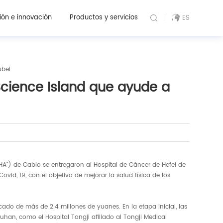
ión e innovación
Productos y servicios
ES
ubei
Science Island que ayude a
HA") de Cabio se entregaron al Hospital de Cáncer de Hefei de
d, 19, con el objetivo de mejorar la salud física de los
ado de más de 2.4 millones de yuanes. En la etapa inicial, las
han, como el Hospital Tongji afiliado al Tongji Medical